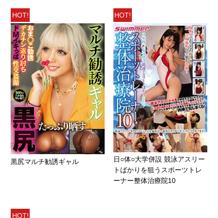
HOT!
HOT!
日○体○大学併設 競泳アスリー
黒尻マルチ勧誘ギャル
トばかりを狙うスポーツトレ
ーナー整体治療院10
HOT!