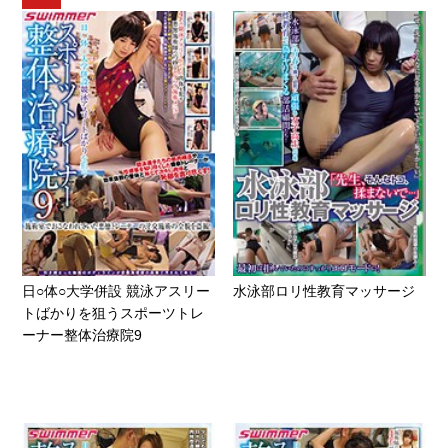
日○体○大学併設 競泳アスリー
水泳部ロリ性教育マッサージ
トばかりを狙うスポーツトレ
ーナー整体治療院9