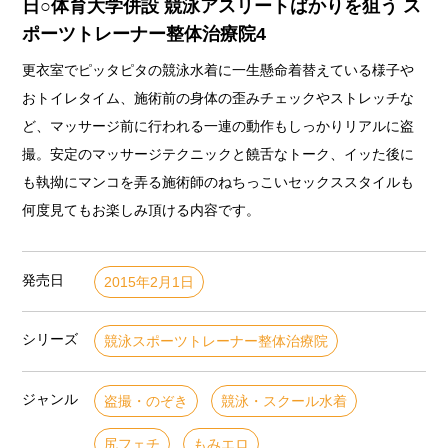
日○体育大学併設 競泳アスリートばかりを狙う ス
ポーツトレーナー整体治療院4
更衣室でピッタピタの競泳水着に一生懸命着替えている様子や
おトイレタイム、施術前の身体の歪みチェックやストレッチな
ど、マッサージ前に行われる一連の動作もしっかりリアルに盗
撮。安定のマッサージテクニックと饒舌なトーク、イッた後に
も執拗にマンコを弄る施術師のねちっこいセックススタイルも
何度見てもお楽しみ頂ける内容です。
発売日
2015年2月1日
シリーズ
競泳スポーツトレーナー整体治療院
ジャンル
盗撮・のぞき
競泳・スクール水着
尻フェチ
もみエロ