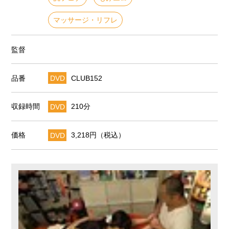
マッサージ・リフレ
監督
品番
DVD
CLUB152
収録時間
DVD
210分
価格
DVD
3,218円（税込）