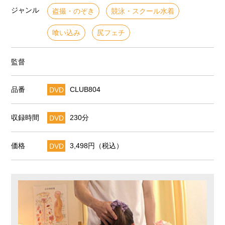
ジャンル
盗撮・のぞき
競泳・スクール水着
喰い込み
尻フェチ
監督
品番
DVD
CLUB804
収録時間
DVD
230分
価格
DVD
3,498円（税込）