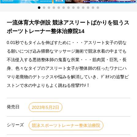
一流体育大学併設 競泳アスリートばかりを狙うス
ポーツトレーナー整体治療院14
0.01秒でもタイムを伸ばすために・・・アスリート女子の切な
る願いにつけ込み猥褻なマッサージ施術で競泳水着の中までも
不法侵入する悪徳整体師の鬼畜な所業・・・筋肉質・巨乳・長
身、色々なタイプのアスリート女子が整体師の狂ったワナにハ
マり老廃物のデトックスや悩みを解消していき、ﾃﾞｶﾁﾝの追撃ピ
ストンで水の中よりもよく跳ねる痙攣ｱｸﾒ！
発売日
2023年5月2日
シリーズ
競泳スポーツトレーナー整体治療院