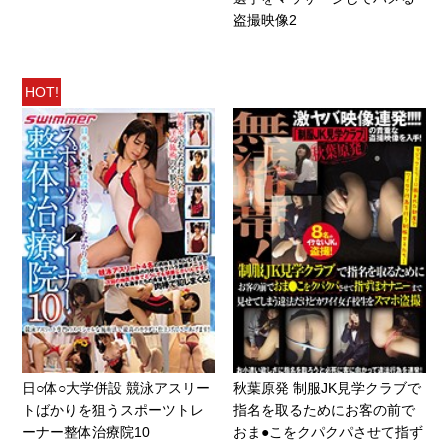
盗撮映像2
HOT!
日○体○大学併設 競泳アスリー
秋葉原発 制服JK見学クラブで
トばかりを狙うスポーツトレ
指名を取るためにお客の前で
ーナー整体治療院10
おま●こをクパクパさせて指ず