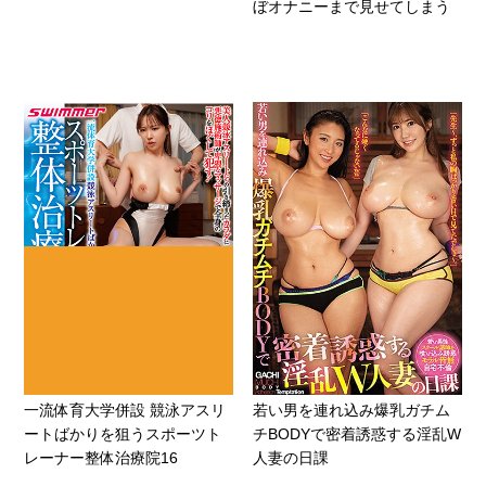
ぼオナニーまで見せてしまう
一流体育大学併設 競泳アスリ
若い男を連れ込み爆乳ガチム
ートばかりを狙うスポーツト
チBODYで密着誘惑する淫乱W
レーナー整体治療院16
人妻の日課